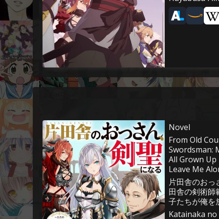
Novel
From Old Cou
Swordsman: M
All Grown Up
Leave Me Alo
片田舎のおっ
田舎の剣術師
子たちが俺を
Katainaka no 